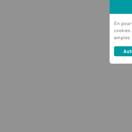
En pours
cookies
amples 
Aut